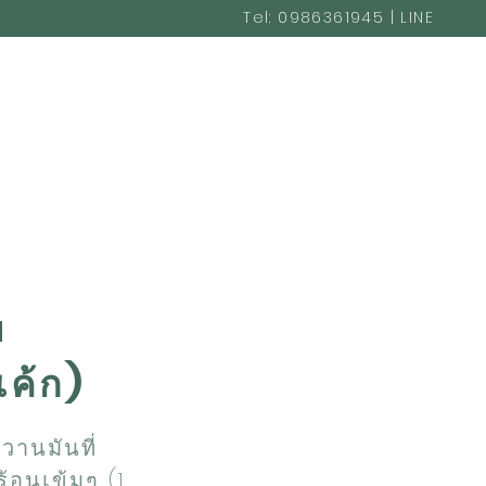
Tel: 0986361945 | LINE
@cakestudio365
a
ค้ก)
านมันที่
้อนเข้มๆ (1