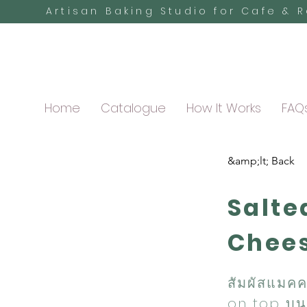
Artisan Baking Studio for Cafe & 
Home
Catalogue
How It Works
FAQ
&amp;lt; Back
Salt
Chees
สัมผัสแมค
on top บน 