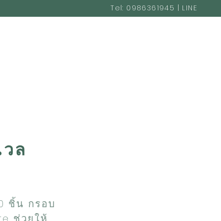
Tel: 0986361945 | LINE
@cakestudio365
เวล
10 ชิ้น กรอบ
e ช่วยให้