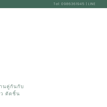
Tel: 0986361945 | LINE
@cakestudio365
นคู่กันกับ
ว ตัดชิ้น