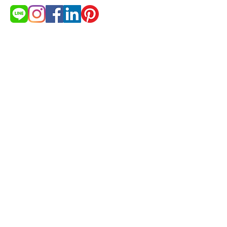
Need more products detail and
price list?
Get Quotation
© 2021 by cakestudio365. All
rights reserved.