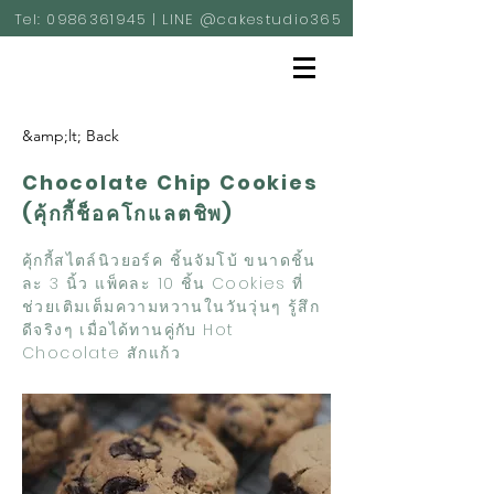
Tel:
0986361945
| LINE @cakestudio365
&amp;lt; Back
Chocolate Chip Cookies
(คุ้กกี้ช็อคโกแลตชิพ)
คุ้กกี้สไตล์นิวยอร์ค ชิ้นจัมโบ้ ขนาดชิ้น
ละ 3 นิ้ว แพ็คละ 10 ชิ้น Cookies ที่
ช่วยเติมเต็มความหวานในวันวุ่นๆ รู้สึก
ดีจริงๆ เมื่อได้ทานคู่กับ Hot
Chocolate สักแก้ว