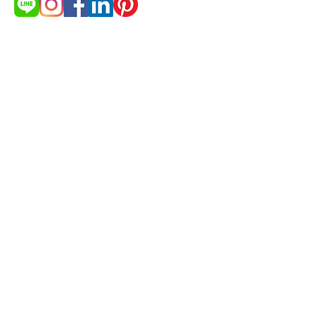
Need more products detail and
price list?
Get Quotation
© 2021 by cakestudio365. All
rights reserved.