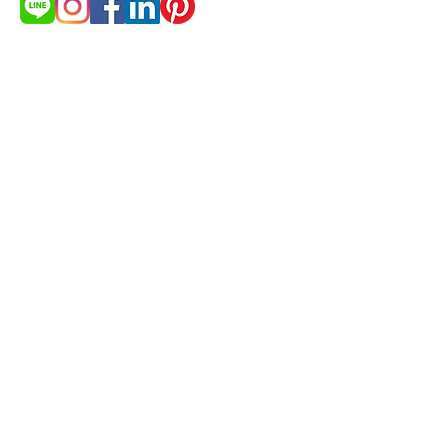
Need more products detail and
price list?
Get Quotation
© 2021 by cakestudio365. All
rights reserved.